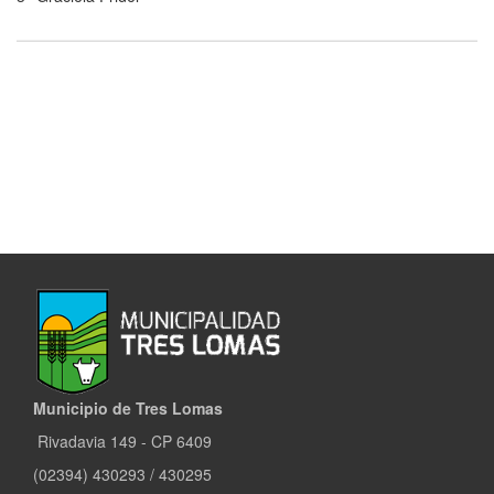
Municipio de Tres Lomas
Rivadavia 149 - CP 6409
(02394) 430293 / 430295