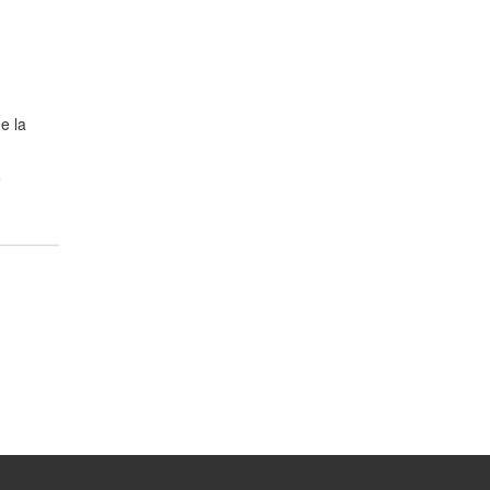
e la
e