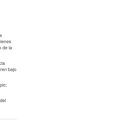
a
uienes
o de la
cia
tren bajo
pio;
del