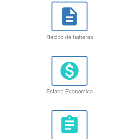
description
Recibo de haberes
monetization_on
Estado Económico
assignment