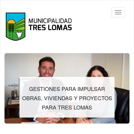
Ir
al
Tres
Mostrar/
contenido
Lomas
barra
principal
de
navegac
Contenido
principal
GESTIONES PARA IMPULSAR
OBRAS, VIVIENDAS Y PROYECTOS
PARA TRES LOMAS