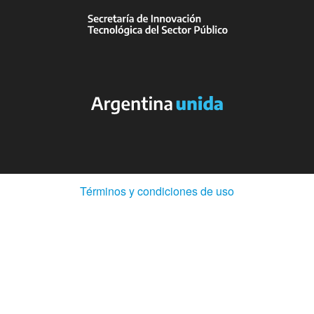
(Abre
Términos y condiciones de uso
en
ventana
nueva)