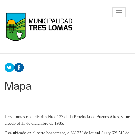
Ir
al
Tres
Mostrar/
contenido
Lomas
barra
principal
de
navegac
Contenido
principal
Mapa
Tres Lomas es el distrito Nro. 127 de la Provincia de Buenos Aires, y fue
creado el 11 de diciembre de 1986.
Está ubicado en el oeste bonaerense, a 36º 27´ de latitud Sur y 62º 51´ de