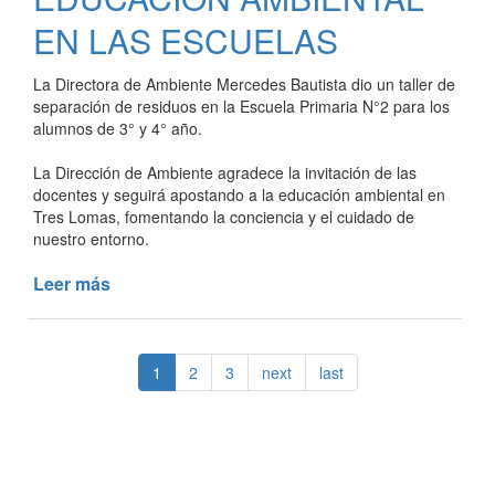
DE
EN LAS ESCUELAS
COCINA
USADO
La Directora de Ambiente Mercedes Bautista dio un taller de
EN
separación de residuos en la Escuela Primaria N°2 para los
PRODUCTOS
alumnos de 3° y 4° año.
SUSTENTABLES
La Dirección de Ambiente agradece la invitación de las
docentes y seguirá apostando a la educación ambiental en
Tres Lomas, fomentando la conciencia y el cuidado de
nuestro entorno.
Leer más
de
EDUCACIÓN
AMBIENTAL
EN
1
2
3
next
last
LAS
ESCUELAS