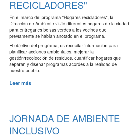
RECICLADORES"
PODA:
SIEMPRE
En el marco del programa "Hogares recicladores", la
SE
Dirección de Ambiente visitó diferentes hogares de la ciudad,
DEBE
para entregarles bolsas verdes a los vecinos que
SOLICITAR
previamente se habían anotado en el programa.
AUTORIZACIÓN
El objetivo del programa, es recopilar información para
PREVIA
planificar acciones ambientales, mejorar la
gestión/recolección de residuos, cuantificar hogares que
separan y diseñar programas acordes a la realidad de
nuestro pueblo.
Leer más
de
PROGRAMA
"HOGARES
RECICLADORES"
JORNADA DE AMBIENTE
INCLUSIVO