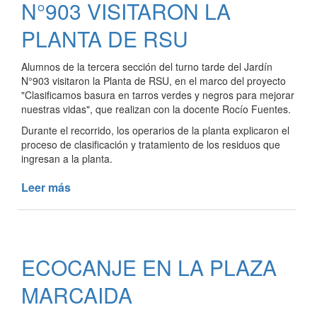
N°903 VISITARON LA
PRIMERA
COMPOSTERA
PLANTA DE RSU
COMUNITARIA
Alumnos de la tercera sección del turno tarde del Jardín
N°903 visitaron la Planta de RSU, en el marco del proyecto
"Clasificamos basura en tarros verdes y negros para mejorar
nuestras vidas", que realizan con la docente Rocío Fuentes.
Durante el recorrido, los operarios de la planta explicaron el
proceso de clasificación y tratamiento de los residuos que
ingresan a la planta.
Leer más
de
ALUMNOS
DEL
JARDÍN
N°903
ECOCANJE EN LA PLAZA
VISITARON
LA
MARCAIDA
PLANTA
DE