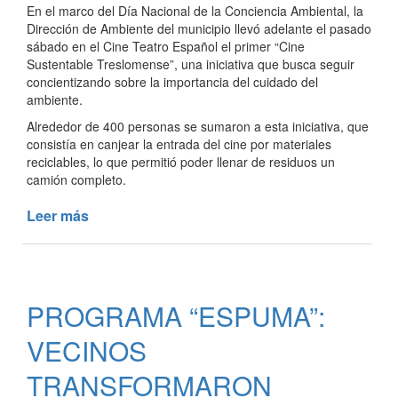
En el marco del Día Nacional de la Conciencia Ambiental, la
Dirección de Ambiente del municipio llevó adelante el pasado
sábado en el Cine Teatro Español el primer “Cine
Sustentable Treslomense”, una iniciativa que busca seguir
concientizando sobre la importancia del cuidado del
ambiente.
Alrededor de 400 personas se sumaron a esta iniciativa, que
consistía en canjear la entrada del cine por materiales
reciclables, lo que permitió poder llenar de residuos un
camión completo.
Leer más
de
EL
PRIMER
“CINE
SUSTENTABLE
PROGRAMA “ESPUMA”:
TRESLOMENSE”
FUE
VECINOS
UN
ÉXITO
TRANSFORMARON