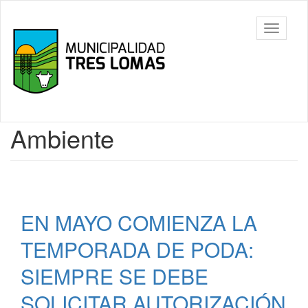
Ir
al
Tres
Mostrar/
contenido
Lomas
barra
principal
de
navegac
Contenido
Ambiente
principal
EN MAYO COMIENZA LA
TEMPORADA DE PODA:
SIEMPRE SE DEBE
SOLICITAR AUTORIZACIÓN