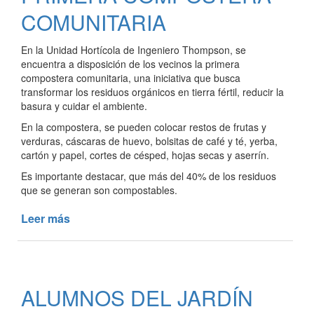
COMUNITARIA
En la Unidad Hortícola de Ingeniero Thompson, se
encuentra a disposición de los vecinos la primera
compostera comunitaria, una iniciativa que busca
transformar los residuos orgánicos en tierra fértil, reducir la
basura y cuidar el ambiente.
En la compostera, se pueden colocar restos de frutas y
verduras, cáscaras de huevo, bolsitas de café y té, yerba,
cartón y papel, cortes de césped, hojas secas y aserrín.
Es importante destacar, que más del 40% de los residuos
que se generan son compostables.
Leer más
de
INGENIERO
THOMPSON
YA
CUENTA
ALUMNOS DEL JARDÍN
CON
SU