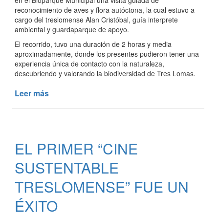
en el Bioparque Municipal una visita guiada de
reconocimiento de aves y flora autóctona, la cual estuvo a
cargo del treslomense Alan Cristóbal, guía interprete
ambiental y guardaparque de apoyo.
El recorrido, tuvo una duración de 2 horas y media
aproximadamente, donde los presentes pudieron tener una
experiencia única de contacto con la naturaleza,
descubriendo y valorando la biodiversidad de Tres Lomas.
Leer más
de
VISITA
GUIADA:
RECONOCIMIENTO
DE
EL PRIMER “CINE
AVES
Y
SUSTENTABLE
FLORA
AUTÓCTONA
TRESLOMENSE” FUE UN
ÉXITO