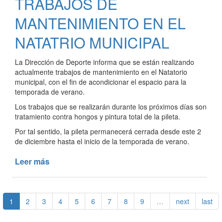
TRABAJOS DE
EDICIÓN
DE
MANTENIMIENTO EN EL
LA
FIESTA
NATATRIO MUNICIPAL
DEL
DEPORTE
La Dirección de Deporte informa que se están realizando
TRESLOMENSE
actualmente trabajos de mantenimiento en el Natatorio
municipal, con el fin de acondicionar el espacio para la
temporada de verano.
Los trabajos que se realizarán durante los próximos días son
tratamiento contra hongos y pintura total de la pileta.
Por tal sentido, la pileta permanecerá cerrada desde este 2
de diciembre hasta el inicio de la temporada de verano.
Leer más
de
TRABAJOS
DE
MANTENIMIENTO
1
2
3
4
5
6
7
8
9
…
next
last
EN
EL