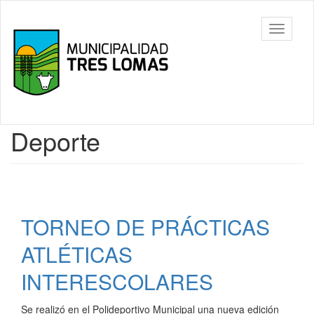
Ir
al
Tres
Mostrar/
contenido
Lomas
barra
principal
de
navegac
Contenido
Deporte
principal
TORNEO DE PRÁCTICAS
ATLÉTICAS
INTERESCOLARES
Se realizó en el Polideportivo Municipal una nueva edición