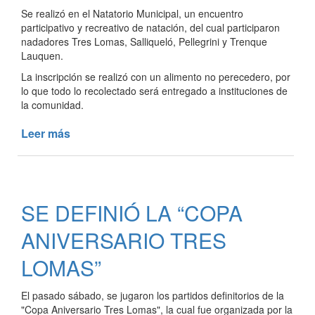
MARÍA
Se realizó en el Natatorio Municipal, un encuentro
CALVO
participativo y recreativo de natación, del cual participaron
nadadores Tres Lomas, Salliqueló, Pellegrini y Trenque
Lauquen.
La inscripción se realizó con un alimento no perecedero, por
lo que todo lo recolectado será entregado a instituciones de
la comunidad.
Leer más
de
ENCUENTRO
PARTICIPATIVO
Y
RECREATIVO
SE DEFINIÓ LA “COPA
DE
NATACIÓN
ANIVERSARIO TRES
LOMAS”
El pasado sábado, se jugaron los partidos definitorios de la
"Copa Aniversario Tres Lomas", la cual fue organizada por la