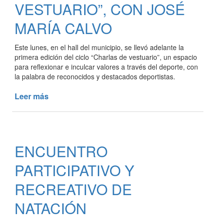
EN
VESTUARIO”, CON JOSÉ
EL
MARÍA CALVO
PASEO
DEL
DEPORTE
Este lunes, en el hall del municipio, se llevó adelante la
primera edición del ciclo “Charlas de vestuario”, un espacio
para reflexionar e inculcar valores a través del deporte, con
la palabra de reconocidos y destacados deportistas.
Leer más
de
SE
REALIZÓ
LA
PRIMERA
ENCUENTRO
EDICIÓN
DE
PARTICIPATIVO Y
“CHARLAS
DE
RECREATIVO DE
VESTUARIO”,
NATACIÓN
CON
JOSÉ