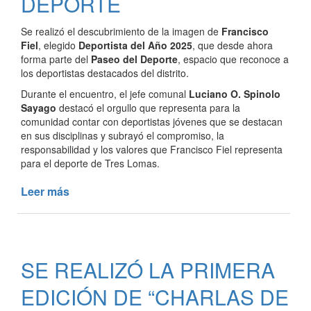
DEPORTE
Se realizó el descubrimiento de la imagen de
Francisco
Fiel
, elegido
Deportista del Año 2025
, que desde ahora
forma parte del
Paseo del Deporte
, espacio que reconoce a
los deportistas destacados del distrito.
Durante el encuentro, el jefe comunal
Luciano O. Spinolo
Sayago
destacó el orgullo que representa para la
comunidad contar con deportistas jóvenes que se destacan
en sus disciplinas y subrayó el compromiso, la
responsabilidad y los valores que Francisco Fiel representa
para el deporte de Tres Lomas.
Leer más
de
SE
DESCUBRIÓ
LA
IMAGEN
SE REALIZÓ LA PRIMERA
DE
FRANCISCO
EDICIÓN DE “CHARLAS DE
FIEL