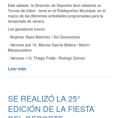
Este sábado, la Dirección de Deportes llevó adelante un
Torneo de fútbol - tenis en el Polideportivo Municipal, en el
marco de las diferentes actividades programadas para la
temporada de verano.
Los ganadores fueron:
- Mujeres: Kiara Martínez / Sol Goicoechea
- Varones sub 15: Alfonso García Bellera / Martín
Marsicovetere
- Varones +15: Thiago Fraile / Rodrigo Gómez
Leer más
de
TORNEO
DE
FÚTBOL
–
SE REALIZÓ LA 25°
TENIS
EN
EDICIÓN DE LA FIESTA
EL
POLIDEPORTIVO