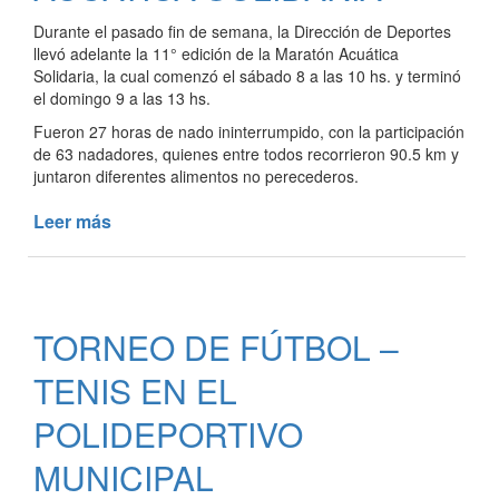
Durante el pasado fin de semana, la Dirección de Deportes
llevó adelante la 11° edición de la Maratón Acuática
Solidaria, la cual comenzó el sábado 8 a las 10 hs. y terminó
el domingo 9 a las 13 hs.
Fueron 27 horas de nado ininterrumpido, con la participación
de 63 nadadores, quienes entre todos recorrieron 90.5 km y
juntaron diferentes alimentos no perecederos.
Leer más
de
SE
REALIZÓ
UNA
NUEVA
TORNEO DE FÚTBOL –
EDICIÓN
DE
TENIS EN EL
LA
MARATÓN
POLIDEPORTIVO
ACUÁTICA
MUNICIPAL
SOLIDARIA