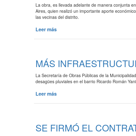
La obra, es llevada adelante de manera conjunta en
LA
Aires, quien realizó un importante aporte económic
RED
las vecinas del distrito.
DE
AGUA
Leer más
de
POTABLE
PUESTA
EN
VALOR
DE
MÁS INFRAESTRUCTUR
LA
CANCHA
La Secretaría de Obras Públicas de la Municipalida
DE
desagües pluviales en el barrio Ricardo Román Yani,
PADEL
DEL
Leer más
de
POLIDEPORTIVO
MÁS
MUNICIPAL
INFRAESTRUCTURA
PARA
EL
SE FIRMÓ EL CONTRA
BARRIO
“YANI”