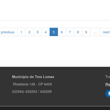
previous
1
2
3
4
5
6
7
8
9
…
next
Municipio de Tres Lomas
Tr
Re
Rivadavia 149 - CP 6409
(02394) 430293 / 430295