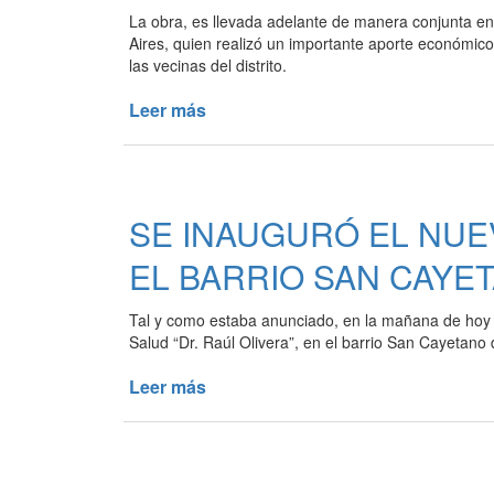
La obra, es llevada adelante de manera conjunta en
Aires, quien realizó un importante aporte económic
las vecinas del distrito.
Leer más
de
AVANZA
LA
OBRA
DE
SE INAUGURÓ EL NUEV
PUESTA
EN
EL BARRIO SAN CAYE
VALOR
DE
Tal y como estaba anunciado, en la mañana de hoy s
LA
Salud “Dr. Raúl Olivera”, en el barrio San Cayetano
CANCHA
DE
Leer más
de
PADEL
SE
DEL
INAUGURÓ
POLIDEPORTIVO
EL
MUNICIPAL
NUEVO