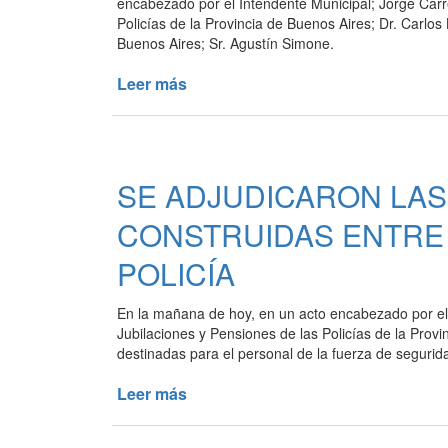
encabezado por el Intendente Municipal; Jorge Carre
Policías de la Provincia de Buenos Aires; Dr. Carlos
Buenos Aires; Sr. Agustín Simone.
Leer más
de
SE
ENTREGARON
LAS
10
SE ADJUDICARON LAS
NUEVAS
VIVIENDAS
CONSTRUIDAS ENTRE E
CONSTRUIDAS
ENTRE
POLICÍA
EL
MUNICIPIO
En la mañana de hoy, en un acto encabezado por el I
Y
Jubilaciones y Pensiones de las Policías de la Prov
LA
destinadas para el personal de la fuerza de segurida
CAJA
DE
Leer más
de
POLICÍA
SE
ADJUDICARON