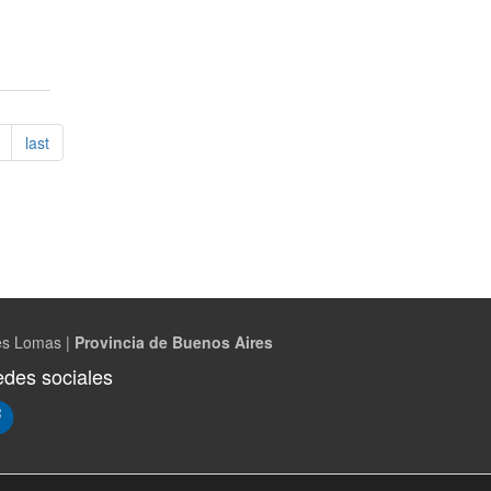
last
es Lomas |
Provincia de Buenos Aires
des sociales