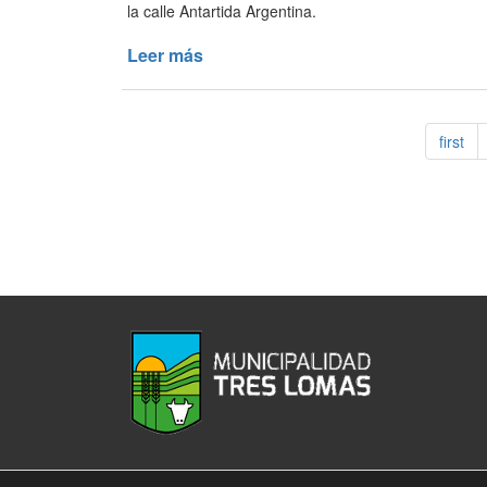
DE
la calle Antartida Argentina.
LOS
Leer más
de
SILOS)
MÁS
INFRAESTRUCTURA
PARA
first
EL
BARRIO
“YANI”