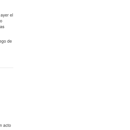
ayer el
io
nas
uego de
n acto