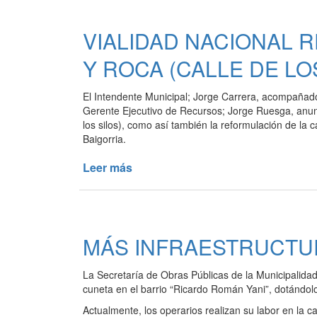
LAS
10
VIALIDAD NACIONAL 
NUEVAS
VIVIENDAS
Y ROCA (CALLE DE LO
CONSTRUIDAS
ENTRE
El Intendente Municipal; Jorge Carrera, acompañado 
EL
Gerente Ejecutivo de Recursos; Jorge Ruesga, anunci
MUNICIPIO
los silos), como así también la reformulación de la
Y
Baigorria.
LA
CAJA
Leer más
de
DE
VIALIDAD
POLICÍA
NACIONAL
REPARARÁ
LA
MÁS INFRAESTRUCTUR
CALLE
AVELLANEDA
La Secretaría de Obras Públicas de la Municipalida
Y
cuneta en el barrio “Ricardo Román Yani”, dotándolo
ROCA
(CALLE
Actualmente, los operarios realizan su labor en la 