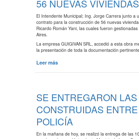
56 NUEVAS VIVIENDAS
El Intendente Municipal; Ing. Jorge Carrera junto a
contrato para la construcción de 56 nuevas vivienda
Ricardo Román Yani, las cuales fueron gestionadas po
Aires.
La empresa GUIGIVAN SRL, accedió a esta obra media
la presentación de toda la documentación pertinente
Leer más
de
SE
FIRMÓ
EL
CONTRATO
SE ENTREGARON LAS 
PARA
LA
CONSTRUIDAS ENTRE E
CONSTRUCCIÓN
DE
POLICÍA
56
NUEVAS
En la mañana de hoy, se realizó la entrega de las 10
VIVIENDAS