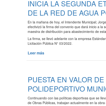
INICIA LA SEGUNDA E
CAPS
“DR.
DE LA RED DE AGUA 
RAÚL
OLIVERA”
En la mañana de hoy, el Intendente Municipal; Jorg
EN
efectivizó la firma del convenio que dará inicio a l
EL
maestra de distribución para abastecimiento de est
BARRIO
La firma, se llevó adelante con la empresa Estándar
SAN
Licitación Pública N° 03/2022.
CAYETANO
Leer más
de
INICIA
LA
SEGUNDA
ETAPA
PUESTA EN VALOR DE
DE
LA
POLIDEPORTIVO MUNI
OBRA
DE
Continuando con las políticas deportivas que se llev
RECAMBIO
de Obras Públicas, trabajan actualmente en la obra 
DE