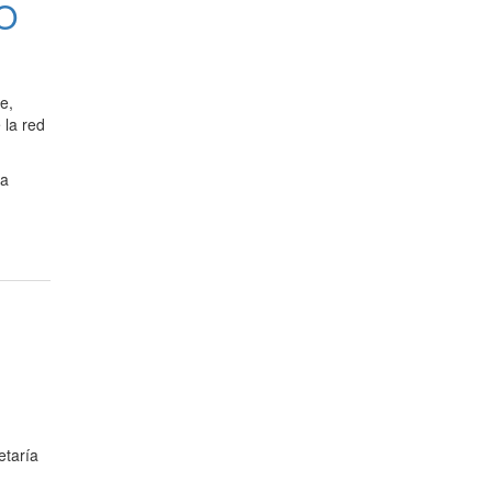
O
e,
 la red
la
etaría