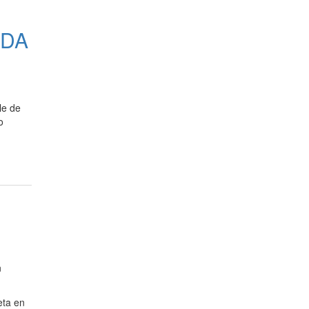
EDA
le de
o
n
eta en