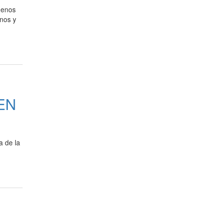
uenos
inos y
EN
a de la