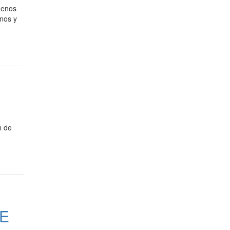
uenos
inos y
n de
E