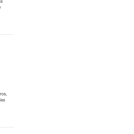
as
e
ros,
das