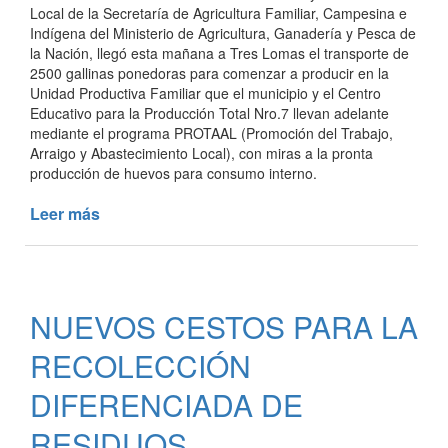
Local de la Secretaría de Agricultura Familiar, Campesina e
Indígena del Ministerio de Agricultura, Ganadería y Pesca de
la Nación, llegó esta mañana a Tres Lomas el transporte de
2500 gallinas ponedoras para comenzar a producir en la
Unidad Productiva Familiar que el municipio y el Centro
Educativo para la Producción Total Nro.7 llevan adelante
mediante el programa PROTAAL (Promoción del Trabajo,
Arraigo y Abastecimiento Local), con miras a la pronta
producción de huevos para consumo interno.
Leer más
de
LA
UNIDAD
PRODUCTIVA
AVÍCOLA
NUEVOS CESTOS PARA LA
ESTÁ
EN
RECOLECCIÓN
MARCHA
DIFERENCIADA DE
RESIDUOS