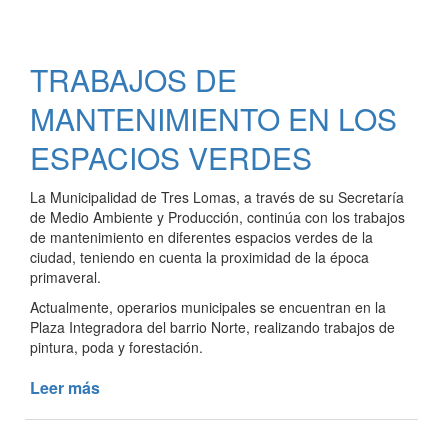
DEL
MUNICIPIO
A
TRABAJOS DE
TRABAJADORES
LOCALES:
MANTENIMIENTO EN LOS
SE
ENTREGARON
ESPACIOS VERDES
CINCO
NUEVOS
La Municipalidad de Tres Lomas, a través de su Secretaría
MICROEMPRENDIMIENTO
de Medio Ambiente y Producción, continúa con los trabajos
de mantenimiento en diferentes espacios verdes de la
ciudad, teniendo en cuenta la proximidad de la época
primaveral.
Actualmente, operarios municipales se encuentran en la
Plaza Integradora del barrio Norte, realizando trabajos de
pintura, poda y forestación.
Leer más
de
TRABAJOS
DE