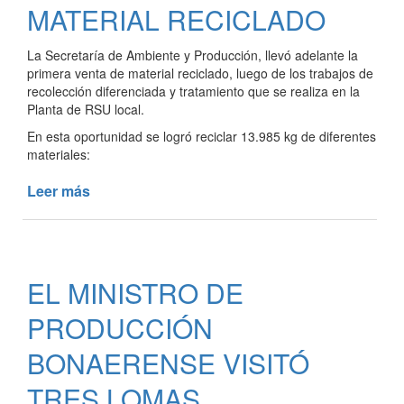
VERDES
MATERIAL RECICLADO
La Secretaría de Ambiente y Producción, llevó adelante la
primera venta de material reciclado, luego de los trabajos de
recolección diferenciada y tratamiento que se realiza en la
Planta de RSU local.
En esta oportunidad se logró reciclar 13.985 kg de diferentes
materiales:
Leer más
de
TRES
LOMAS
COMENZÓ
CON
EL MINISTRO DE
LA
VENTA
PRODUCCIÓN
DE
MATERIAL
BONAERENSE VISITÓ
RECICLADO
TRES LOMAS