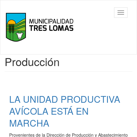
Ir
al
Tres
Mostrar/
contenido
Lomas
barra
principal
de
navegac
Contenido
Producción
principal
LA UNIDAD PRODUCTIVA
AVÍCOLA ESTÁ EN
MARCHA
Provenientes de la Dirección de Producción y Abastecimiento