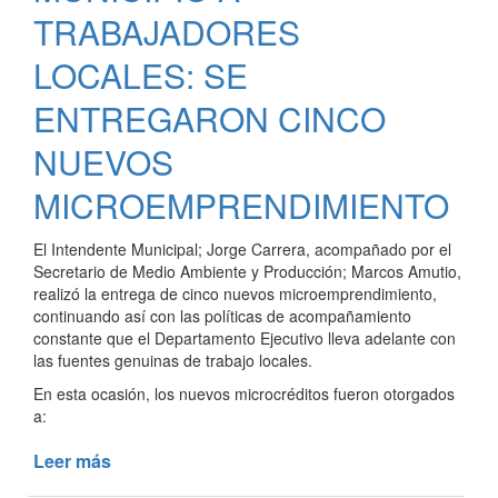
EN
TRABAJADORES
VALOR
LOCALES: SE
DE
ESPACIOS
ENTREGARON CINCO
VERDES
NUEVOS
MICROEMPRENDIMIENTO
El Intendente Municipal; Jorge Carrera, acompañado por el
Secretario de Medio Ambiente y Producción; Marcos Amutio,
realizó la entrega de cinco nuevos microemprendimiento,
continuando así con las políticas de acompañamiento
constante que el Departamento Ejecutivo lleva adelante con
las fuentes genuinas de trabajo locales.
En esta ocasión, los nuevos microcréditos fueron otorgados
a:
Leer más
de
ACOMPAÑAMIENTO