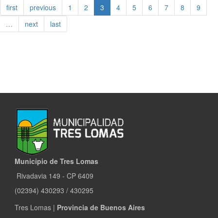
PRESENTE
first
previous
1
2
3
4
5
6
7
8
9
EN
EL
…
next
last
LANZAMIENTO
DE
LA
NUEVA
RECETA
AGRONÓMICA
OBLIGATORIA
Municipio de Tres Lomas
Rivadavia 149 - CP 6409
(02394) 430293 / 430295
Tres Lomas |
Provincia de Buenos Aires