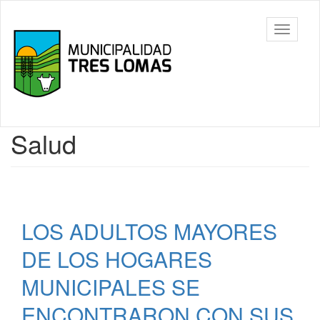
Ir
al
Tres
Mostrar/
contenido
Lomas
barra
principal
de
navegac
Contenido
Salud
principal
LOS ADULTOS MAYORES
DE LOS HOGARES
MUNICIPALES SE
ENCONTRARON CON SUS