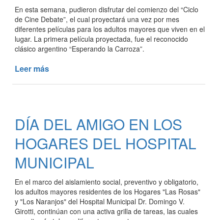
En esta semana, pudieron disfrutar del comienzo del “Ciclo
de Cine Debate”, el cual proyectará una vez por mes
diferentes películas para los adultos mayores que viven en el
lugar. La primera película proyectada, fue el reconocido
clásico argentino “Esperando la Carroza”.
Leer más
de
CINE
EN
LOS
HOGARES
DÍA DEL AMIGO EN LOS
DE
NUESTRO
HOGARES DEL HOSPITAL
HOSPITAL
MUNICIPAL
MUNICIPAL
En el marco del aislamiento social, preventivo y obligatorio,
los adultos mayores residentes de los Hogares "Las Rosas"
y "Los Naranjos" del Hospital Municipal Dr. Domingo V.
Girotti, continúan con una activa grilla de tareas, las cuales