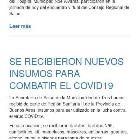
del Hospital Municipal; Noé Álvarez, participaron en la
jornada de hoy del encuentro virtual del Consejo Regional de
Salud.
Leer más
de
TRES
LOMAS
PRESENTE
EN
SE RECIBIERON NUEVOS
EL
ENCUENTRO
INSUMOS PARA
VIRTUAL
DEL
COMBATIR EL COVID19
CONSEJO
REGIONAL
La Secretaría de Salud de la Municipalidad de Tres Lomas,
DE
recibió de parte de Región Sanitaria II de la Provincia de
SALUD
Buenos Aires, insumos para ser utilizado en la lucha contra
el virus COVID19.
En esta ocasión, se recibieron barbijos, barbijos N95,
camisolines, kit, mamelucos, máscaras, antiparras, guantes,
alcohol en gel e hisopos para toma de muestra.