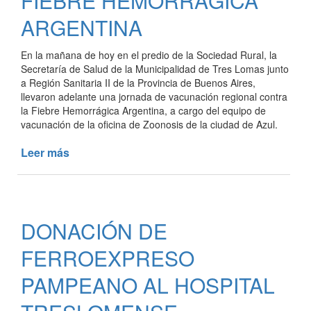
FIEBRE HEMORRÁGICA
EL
COVID19
ARGENTINA
En la mañana de hoy en el predio de la Sociedad Rural, la
Secretaría de Salud de la Municipalidad de Tres Lomas junto
a Región Sanitaria II de la Provincia de Buenos Aires,
llevaron adelante una jornada de vacunación regional contra
la Fiebre Hemorrágica Argentina, a cargo del equipo de
vacunación de la oficina de Zoonosis de la ciudad de Azul.
Leer más
de
VACUNACIÓN
CONTRA
LA
FIEBRE
DONACIÓN DE
HEMORRÁGICA
ARGENTINA
FERROEXPRESO
PAMPEANO AL HOSPITAL