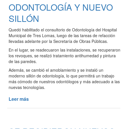
SE
ODONTOLOGÍA Y NUEVO
ENCONTRARON
SILLÓN
CON
SUS
FAMILIARES
Quedó habilitado el consultorio de Odontología del Hospital
Municipal de Tres Lomas, luego de las tareas de refacción
llevadas adelante por la Secretaría de Obras Públicas.
En el lugar, se readecuaron las instalaciones, se recuperaron
los revoques, se realizó tratamiento antihumedad y pintura
de las paredes.
Además, se cambió el amoblamiento y se instaló un
moderno sillón de odontología, lo que permitirá un trabajo
más cómodo de nuestros odontólogos y más adecuado a las
nuevas tecnologías.
Leer más
de
RENOVACIÓN
DEL
CONSULTORIO
DE