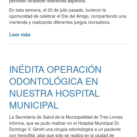
permiten fortalecer diferentes aspectos.
En esta semana, el 20 de julio pasado, tuvieron la
oportunidad de celebrar el Día del Amigo, compartiendo una
merienda y realizando diferentes juegos recreativos.
Leer más
de
DÍA
DEL
AMIGO
EN
INÉDITA OPERACIÓN
LOS
HOGARES
ODONTOLÓGICA EN
DEL
HOSPITAL
NUESTRA HOSPITAL
MUNICIPAL
MUNICIPAL
La Secretaría de Salud de la Municipalidad de Tres Lomas
informa, que se pudo realizar en el Hospital Municipal Dr.
Domingo V. Girotti una cirugía odontológica a un paciente
con hemofilia, algo que solo se realiza en la ciudad de