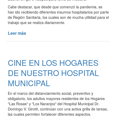
Cabe destacar, que desde que comenzó la pandemia, se
han ido recibiendo diferentes insumos hospitalarios por parte
de Región Sanitaria, los cuales son de mucha utilidad para el
trabajo que se realiza diariamente.
Leer más
de
SE
RECIBIERON
NUEVOS
INSUMOS
CINE EN LOS HOGARES
PARA
COMBATIR
DE NUESTRO HOSPITAL
EL
COVID19
MUNICIPAL
En el marco del distanciamiento social, preventivo y
obligatorio, los adultos mayores residentes de los Hogares
"Las Rosas" y "Los Naranjos" del Hospital Municipal Dr.
Domingo V. Girotti, continúan con una activa grilla de tareas,
las cuales permiten fortalecer diferentes aspectos.