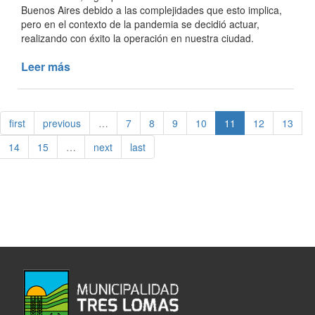
Buenos Aires debido a las complejidades que esto implica,
pero en el contexto de la pandemia se decidió actuar,
realizando con éxito la operación en nuestra ciudad.
Leer más
de
INÉDITA
OPERACIÓN
ODONTOLÓGICA
first
previous
…
7
8
9
10
11
12
13
EN
NUESTRA
14
15
…
next
last
HOSPITAL
MUNICIPAL