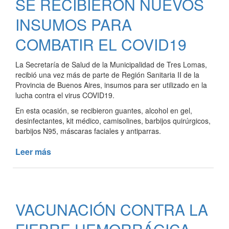
SE RECIBIERON NUEVOS
ODONTOLOGÍA
Y
INSUMOS PARA
NUEVO
SILLÓN
COMBATIR EL COVID19
La Secretaría de Salud de la Municipalidad de Tres Lomas,
recibió una vez más de parte de Región Sanitaria II de la
Provincia de Buenos Aires, insumos para ser utilizado en la
lucha contra el virus COVID19.
En esta ocasión, se recibieron guantes, alcohol en gel,
desinfectantes, kit médico, camisolines, barbijos quirúrgicos,
barbijos N95, máscaras faciales y antiparras.
Leer más
de
SE
RECIBIERON
NUEVOS
INSUMOS
VACUNACIÓN CONTRA LA
PARA
COMBATIR