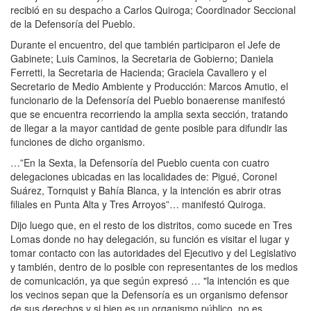
recibió en su despacho a Carlos Quiroga; Coordinador Seccional
de la Defensoría del Pueblo.
Durante el encuentro, del que también participaron el Jefe de
Gabinete; Luis Caminos, la Secretaria de Gobierno; Daniela
Ferretti, la Secretaria de Hacienda; Graciela Cavallero y el
Secretario de Medio Ambiente y Producción: Marcos Amutio, el
funcionario de la Defensoría del Pueblo bonaerense manifestó
que se encuentra recorriendo la amplia sexta sección, tratando
de llegar a la mayor cantidad de gente posible para difundir las
funciones de dicho organismo.
…”En la Sexta, la Defensoría del Pueblo cuenta con cuatro
delegaciones ubicadas en las localidades de: Pigué, Coronel
Suárez, Tornquist y Bahía Blanca, y la intención es abrir otras
filiales en Punta Alta y Tres Arroyos”… manifestó Quiroga.
Dijo luego que, en el resto de los distritos, como sucede en Tres
Lomas donde no hay delegación, su función es visitar el lugar y
tomar contacto con las autoridades del Ejecutivo y del Legislativo
y también, dentro de lo posible con representantes de los medios
de comunicación, ya que según expresó … "la intención es que
los vecinos sepan que la Defensoría es un organismo defensor
de sus derechos y si bien es un organismo público. no es