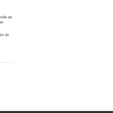
rollo de
ran
ión de
o