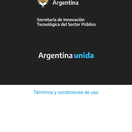
(Abre
Términos y condiciones de uso
en
ventana
nueva)