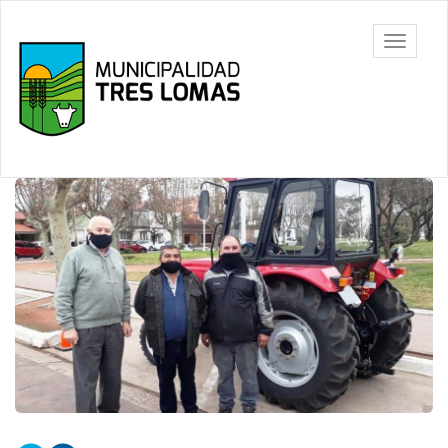
Ir
al
Tres
Mostrar/
contenido
Lomas
barra
principal
de
navegac
Contenido
principal