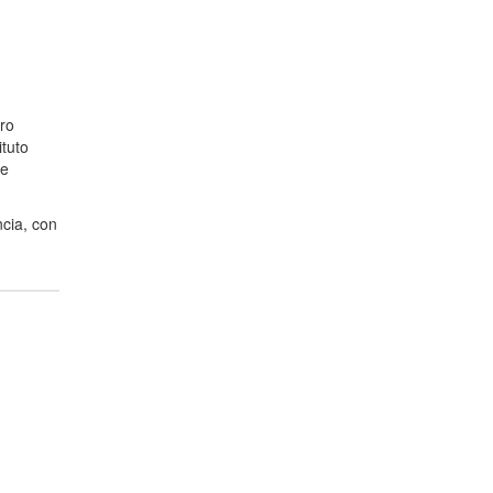
ro
ituto
de
ncia, con